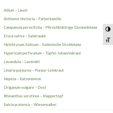
Allium – Lauch
Anthemis tinctoria – Färberkamille
Campanula persicifolia – Pfirsichblättrige Glockenblume
Umsch
Eruca sativa – Salatrauke
Schri
Helichrysum italicum – Italienische Strohblume
Hypericum perforatum – Tüpfel-Johanniskraut
Lavandula – Lavendel
Linaria purpurea – Purpur-Leinkraut
Nepeta – Katzenminze
Origanum vulgare – Dost
Rhinanthus serotinus – Klappertopf
Salvia pratensis – Wiesensalbei