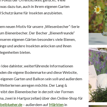
as dazu tun, auch in ihrem eigenen Garten
Schutzräume für Insekten anzubieten.
nem neuen Motiv für unsere „Wiesenbecher“-Serie
zum Bienenbecher. Der Becher „Bienenfreunde“
 unseren eigenen Gärten besonders viele Bienen,
nge und andere Insekten anlocken und ihnen
egenheiten bieten.
 Idee dahinter, weiterführende Informationen
anden die eigene Bodenmarke und diese Website,
en eigenen Garten und Balkon sein soll und außerdem
Weiterlernen anregen möchte. Der Lang &
reibt den Bienenbecher in derzeit vier Formen
na, zwei in Hartporzellan) über den Online-Shop für
belblueher.de
– außerdem auf
Märkten
in