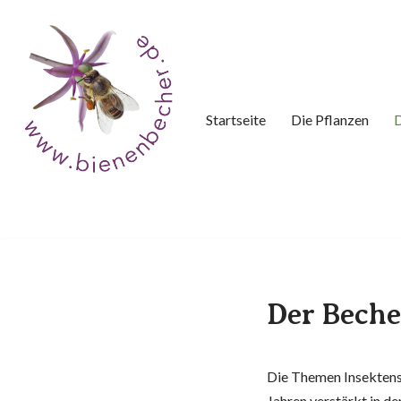
Zum
Inhalt
springen
Startseite
Die Pflanzen
D
Der Beche
Die Themen Insektenst
Jahren verstärkt in de