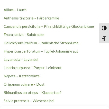
Allium – Lauch
Anthemis tinctoria – Färberkamille
Campanula persicifolia – Pfirsichblättrige Glockenblume
Umsch
Eruca sativa – Salatrauke
Schri
Helichrysum italicum – Italienische Strohblume
Hypericum perforatum – Tüpfel-Johanniskraut
Lavandula – Lavendel
Linaria purpurea – Purpur-Leinkraut
Nepeta – Katzenminze
Origanum vulgare – Dost
Rhinanthus serotinus – Klappertopf
Salvia pratensis – Wiesensalbei